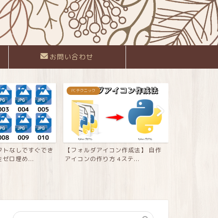
お問い合わせ
PCテクニック
フリーソフト
フトなしですぐでき
【フォルダアイコン作成法】 自作
【GIMP】画
ゼロ埋め...
アイコンの作り方 4ステ...
明化 ー 透...