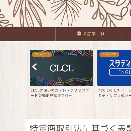
全記事一覧
フリーソフト
スマホアプリ
mo ― 位置情報
CLCLの使い方ガイド～クリップボ
TOEICのモチベ
ードの機能を拡張する～
タディサプリのパーソ
特定商取引法に基づく表