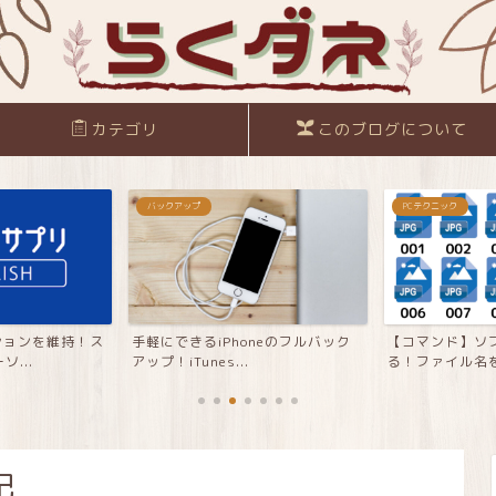
カテゴリ
このブログについて
バックアップ
PCテクニック
ーションを維持！ス
手軽にできるiPhoneのフルバック
【コマンド】ソ
...
アップ！iTunes...
る！ファイル名を
記