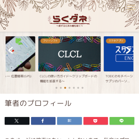
フリーソフト
スマホアプリ
emo ― 位置情報(GPS)
CLCLの使い方ガイド～クリップボードの
TOEICのモチベーショ
機能を拡張する～
サプリのパーソ...
筆者のプロフィール